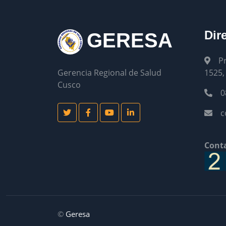
Dir
GERESA
P
1525,
Gerencia Regional de Salud
Cusco
0
c
Conta
©
Geresa